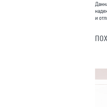
Данна
наде
и отл
ПО