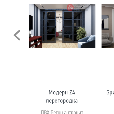
Модерн Z4
Бр
перегородка
ной золото
ПВХ Бетон антрацит