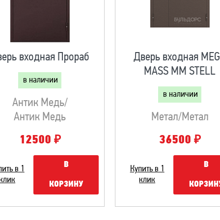
верь входная Прораб
Дверь входная ME
MASS MM STELL
в наличии
в наличии
Антик Медь/
Антик Медь
Метал/метал
₽
₽
12500
36500
В
В
пить в 1
Купить в 1
клик
клик
КОРЗИНУ
КОРЗИН