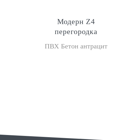
т
Модерн Z4
перегородка
патиной
ПВХ Бетон антрацит