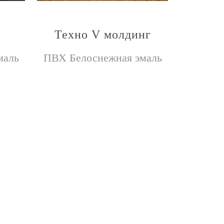
Техно V молдинг
С
маль
ПВХ Белоснежная эмаль
П