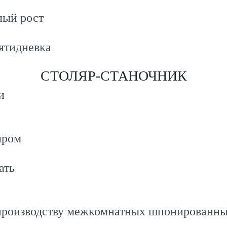
ный рост
ятидневка
СТОЛЯР-СТАНОЧНИК
и
яром
ать
о производству межкомнатных шпонированны