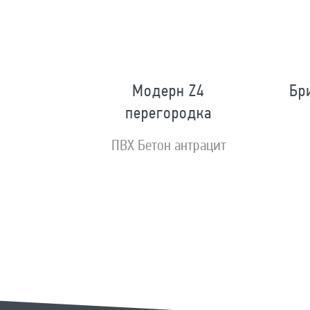
Модерн Z4
Бр
перегородка
ной золото
ПВХ Бетон антрацит