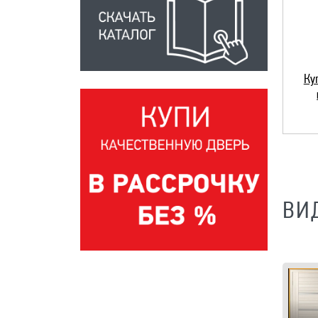
Ку
ВИ