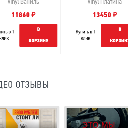
Vinyl Ваниль
Vinyl Платина
₽
₽
11860
13450
В
В
пить в 1
Купить в 1
клик
клик
КОРЗИНУ
КОРЗИН
ДЕО ОТЗЫВЫ