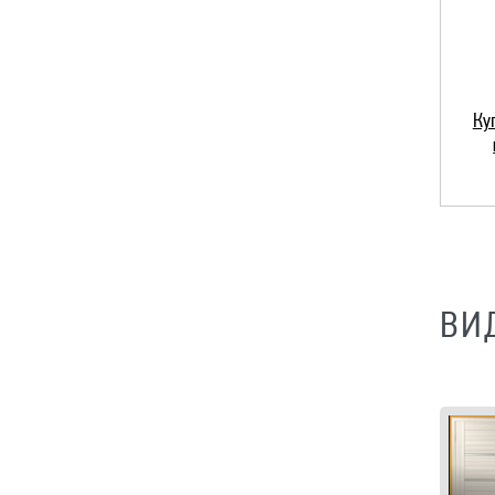
Ку
ВИ