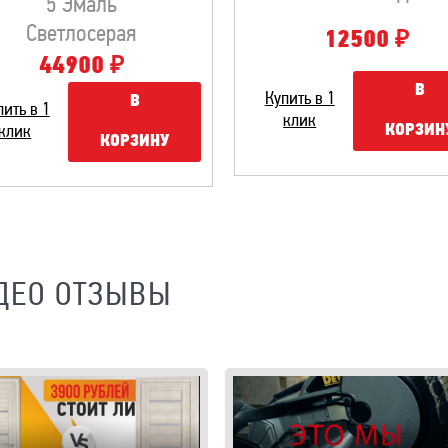
5 Эмаль
Светлосерая
₽
12500
₽
44900
В
Купить в 1
В
пить в 1
клик
КОРЗИН
клик
КОРЗИНУ
ДЕО ОТЗЫВЫ