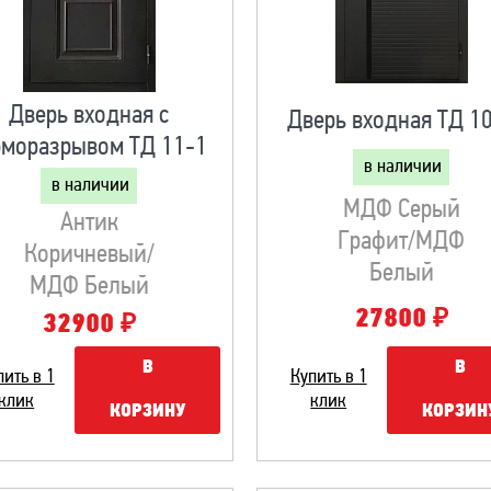
Дверь входная с
Дверь входная ТД 1
рморазрывом ТД 11-1
в наличии
в наличии
МДФ Серый
Антик
Графит/МДФ
Коричневый/
Белый
МДФ Белый
₽
27800
₽
32900
В
В
Купить в 1
пить в 1
клик
клик
КОРЗИН
КОРЗИНУ