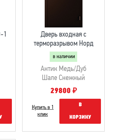
0-1
Дверь входная с
терморазрывом Норд
в наличии
Антик Медь/Дуб
Шале Снежный
₽
29800
В
Купить в 1
клик
У
КОРЗИНУ