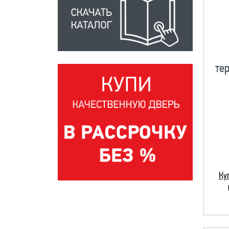
те
Ку