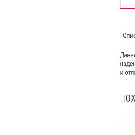
Опи
Данна
наде
и отл
ПО