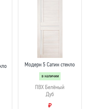
Модерн 5 Сатин стекло
кло
в наличии
ПВХ Белёный
Дуб
₽