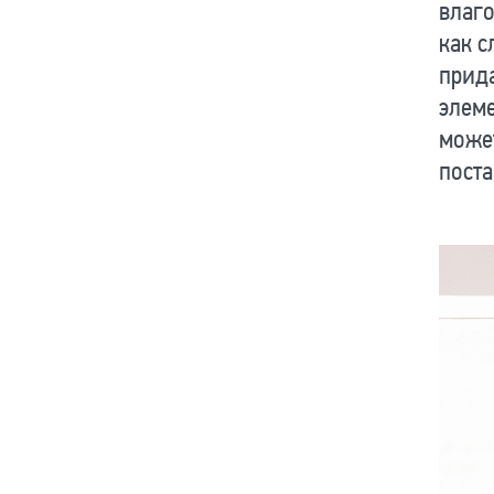
влаго
как с
прида
элеме
може
поста