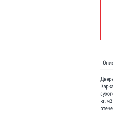
Опи
Дверь
Карка
сухог
кг.м3
отече