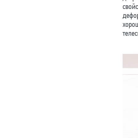
свойс
дефор
хоро
теле