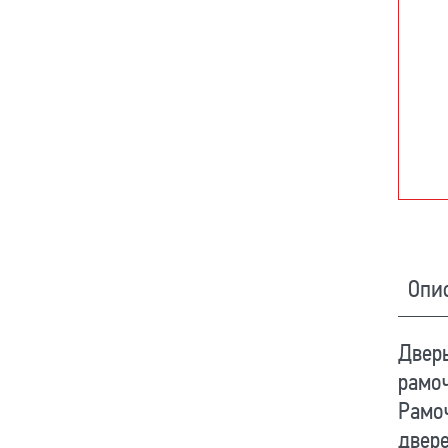
Опи
Дверь
рамоч
Рамо
двере