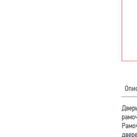
Опи
Дверь
рамоч
Рамо
двере