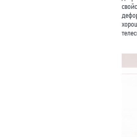
свойс
дефор
хоро
теле